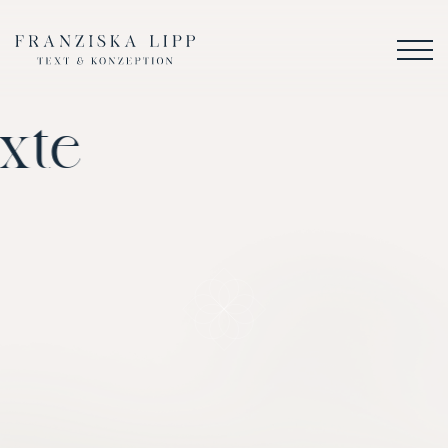
rte Texte
für